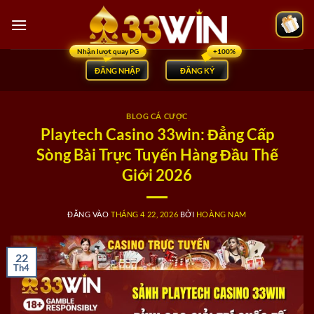
Bỏ
qua
nội
dung
ĐĂNG NHẬP
ĐĂNG KÝ
BLOG CÁ CƯỢC
Playtech Casino 33win: Đẳng Cấp
Sòng Bài Trực Tuyến Hàng Đầu Thế
Giới 2026
ĐĂNG VÀO
THÁNG 4 22, 2026
BỞI
HOÀNG NAM
22
Th4