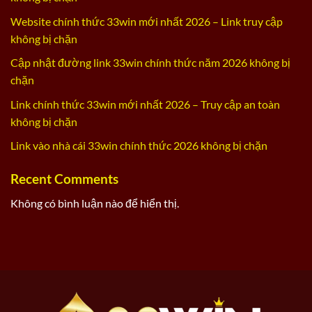
Website chính thức 33win mới nhất 2026 – Link truy cập
không bị chặn
Cập nhật đường link 33win chính thức năm 2026 không bị
chặn
Link chính thức 33win mới nhất 2026 – Truy cập an toàn
không bị chặn
Link vào nhà cái 33win chính thức 2026 không bị chặn
Recent Comments
Không có bình luận nào để hiển thị.