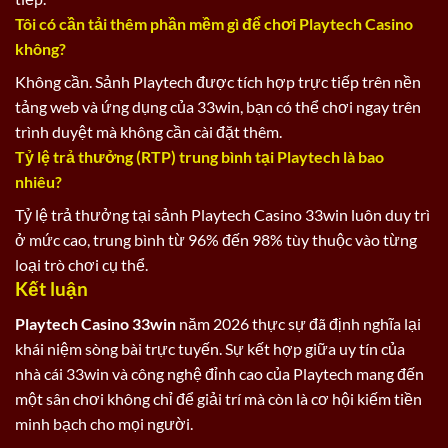
Tôi có cần tải thêm phần mềm gì để chơi Playtech Casino
không?
Không cần. Sảnh Playtech được tích hợp trực tiếp trên nền
tảng web và ứng dụng của 33win, bạn có thể chơi ngay trên
trình duyệt mà không cần cài đặt thêm.
Tỷ lệ trả thưởng (RTP) trung bình tại Playtech là bao
nhiêu?
Tỷ lệ trả thưởng tại sảnh Playtech Casino 33win luôn duy trì
ở mức cao, trung bình từ 96% đến 98% tùy thuộc vào từng
loại trò chơi cụ thể.
Kết luận
Playtech Casino 33win
năm 2026 thực sự đã định nghĩa lại
khái niệm sòng bài trực tuyến. Sự kết hợp giữa uy tín của
nhà cái 33win và công nghệ đỉnh cao của Playtech mang đến
một sân chơi không chỉ để giải trí mà còn là cơ hội kiếm tiền
minh bạch cho mọi người.