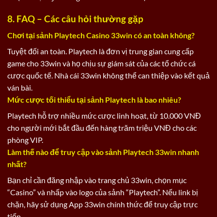
8. FAQ – Các câu hỏi thường gặp
Chơi tại sảnh Playtech Casino 33win có an toàn không?
Tuyệt đối an toàn. Playtech là đơn vị trung gian cung cấp
game cho 33win và họ chịu sự giám sát của các tổ chức cá
cược quốc tế. Nhà cái 33win không thể can thiệp vào kết quả
ván bài.
Mức cược tối thiểu tại sảnh Playtech là bao nhiêu?
Playtech hỗ trợ nhiều mức cược linh hoạt, từ 10.000 VNĐ
cho người mới bắt đầu đến hàng trăm triệu VNĐ cho các
phòng VIP.
Làm thế nào để truy cập vào sảnh Playtech 33win nhanh
nhất?
Bạn chỉ cần đăng nhập vào trang chủ 33win, chọn mục
“Casino” và nhấp vào logo của sảnh “Playtech”. Nếu link bị
chặn, hãy sử dụng App 33win chính thức để truy cập trực
tiếp.