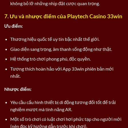
không bỏ lỡ những nhịp đặt cược quan trọng.
7. Ưu và nhược điểm của Playtech Casino 33win
Ưu điểm:
Thương hiệu quốc tế uy tín bậc nhất thế giới.
Giao diện sang trọng, âm thanh sống động như thật.
Hệ thống trò chơi phong phú, độc quyền.
Tương thích hoàn hảo với App 33win phiên bản mới
nhất.
Nhược điểm:
Yêu cầu cấu hình thiết bị di động tương đối tốt để trải
nghiệm mượt mà tính năng AR.
Một số trò chơi có luật chơi hơi phức tạp cho người mới
(nên đọc kỹ hướng dẫn trước khi chơi).