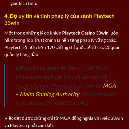
giác kịch tính.
4. Độ uy tín và tính pháp lý của sảnh Playtech
33win
Một trong những lý do khiến
Playtech Casino 33win
luôn
nằm trong Top Trust chính là nền tảng pháp lý vững chắc.
Playtech sở hữu hơn 170 chứng chỉ quốc tế từ các cơ quan
quản lý hàng đầu.
Kiểm chứng quốc tế:
Bạn có thể tham
khảo danh sách các tiêu chuẩn bảo vệ
người chơi mà Playtech tuân thủ tại
MGA
– Malta Gaming Authority
(Cơ quan quản
lý cờ bạc uy tín nhất Châu Âu).
Việc đạt được chứng chỉ từ MGA đồng nghĩa với việc 33win
và Playtech phải cam kết: