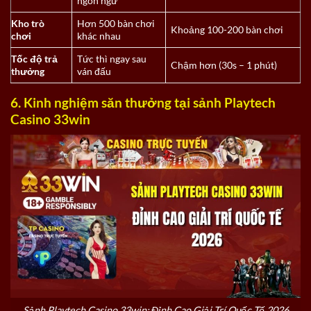
ngôn ngữ
Kho trò
Hơn 500 bàn chơi
Khoảng 100-200 bàn chơi
chơi
khác nhau
Tốc độ trả
Tức thì ngay sau
Chậm hơn (30s – 1 phút)
thưởng
ván đấu
6. Kinh nghiệm săn thưởng tại sảnh Playtech
Casino 33win
Sảnh Playtech Casino 33win: Đỉnh Cao Giải Trí Quốc Tế 2026