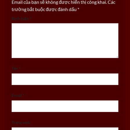
Email của bạn sẽ không được hiển thị công khai.
Các
trường bắt buộc được đánh dấu
*
Bình luận
*
Tên
*
Email
*
Trang web