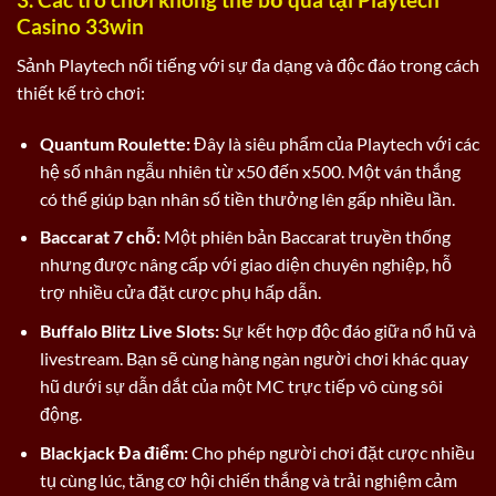
Casino 33win
Sảnh Playtech nổi tiếng với sự đa dạng và độc đáo trong cách
thiết kế trò chơi:
Quantum Roulette:
Đây là siêu phẩm của Playtech với các
hệ số nhân ngẫu nhiên từ x50 đến x500. Một ván thắng
có thể giúp bạn nhân số tiền thưởng lên gấp nhiều lần.
Baccarat 7 chỗ:
Một phiên bản Baccarat truyền thống
nhưng được nâng cấp với giao diện chuyên nghiệp, hỗ
trợ nhiều cửa đặt cược phụ hấp dẫn.
Buffalo Blitz Live Slots:
Sự kết hợp độc đáo giữa nổ hũ và
livestream. Bạn sẽ cùng hàng ngàn người chơi khác quay
hũ dưới sự dẫn dắt của một MC trực tiếp vô cùng sôi
động.
Blackjack Đa điểm:
Cho phép người chơi đặt cược nhiều
tụ cùng lúc, tăng cơ hội chiến thắng và trải nghiệm cảm