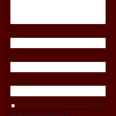
Tên
*
Email
*
Trang web
Lưu tên của tôi, email, và trang web trong trình duyệt
này cho lần bình luận kế tiếp của tôi.