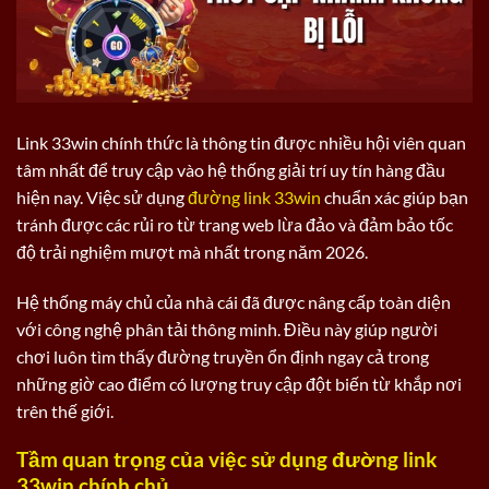
Link 33win chính thức là thông tin được nhiều hội viên quan
tâm nhất để truy cập vào hệ thống giải trí uy tín hàng đầu
hiện nay. Việc sử dụng
đường link 33win
chuẩn xác giúp bạn
tránh được các rủi ro từ trang web lừa đảo và đảm bảo tốc
độ trải nghiệm mượt mà nhất trong năm 2026.
Hệ thống máy chủ của nhà cái đã được nâng cấp toàn diện
với công nghệ phân tải thông minh. Điều này giúp người
chơi luôn tìm thấy đường truyền ổn định ngay cả trong
những giờ cao điểm có lượng truy cập đột biến từ khắp nơi
trên thế giới.
Tầm quan trọng của việc sử dụng đường link
33win chính chủ