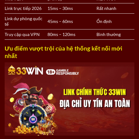
Link trực tiếp 2026
15ms – 30ms
Rất nhanh
Link dự phòng quốc
45ms – 60ms
Ổn định
tế
Truy cập qua VPN
80ms – 120ms
Bình thường
Ưu điểm vượt trội của hệ thống kết nối mới
nhất