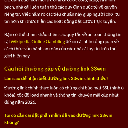
bạch, nhà cái luôn tuân thủ các quy định quốc tế về quyền
riêng tư. Việc nắm rõ các tiêu chuẩn này giúp người chơi tự
tin hơn khi thực hiện các hoạt động đặt cược trực tuyến.
Bạn có thể tham khảo thêm các quy tắc về an toàn thông tin
tại
Wikipedia Online Gambling
để có cái nhìn tổng quan về
cách thức vận hành an toàn của các nhà cái uy tín trên thế
giới hiện nay.
Câu hỏi thường gặp về đường link 33win
Làm sao để nhận biết đường link 33win chính thức?
Đường link chính thức luôn có chứng chỉ bảo mật SSL (hình ổ
khóa), tốc độ load nhanh và thông tin khuyến mãi cập nhật
đúng năm 2026.
Tôi có cần cài đặt phần mềm để vào đường link 33win
không?