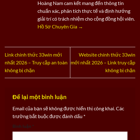
Hoàng Nam cam kết mang đến thông tin
chuẩn xác, phân tích thực tế và định hướng
giải trí có trách nhiệm cho cộng đồng hội viên.
Hồ Sơ Chuyên Gia →
Link chính thức 33win mới
Website chính thức 33win
nhất 2026 – Truy cập an toàn
mới nhất 2026 – Link truy cập
không bị chặn
không bị chặn
Để lại một bình luận
Email của bạn sẽ không được hiển thị công khai.
Các
trường bắt buộc được đánh dấu
*
Bình luận
*