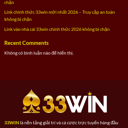
chặn
Link chính thức 33win mới nhất 2026 – Truy cập an toàn
không bị chặn
Link vào nhà cái 33win chính thức 2026 không bị chặn
Recent Comments
Không có bình luận nào để hiển thị.
33WIN
là nền tảng giải trí và cá cược trực tuyến hàng đầu