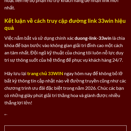
hoặc liên hệ bộ phận hỗ trợ khách hàng để nhận link mới
nhất.
Kết luận về cách truy cập đường link 33win hiệu
quả
Việc nắm bắt và sử dụng chính xác
duong-link-33win
là chìa
khóa để bạn bước vào không gian giải trí đỉnh cao một cách
an tâm nhất. Đội ngũ kỹ thuật của chúng tôi luôn nỗ lực duy
trì sự thông suốt của hệ thống để phục vụ khách hàng 24/7.
Hãy lưu lại
trang chủ 33WIN
ngay hôm nay để không bỏ lỡ
bất kỳ thông tin cập nhật nào về đường truyền cũng như các
chương trình ưu đãi đặc biệt trong năm 2026. Chúc các bạn
có những giây phút giải trí thăng hoa và giành được nhiều
thắng lợi lớn!
“`