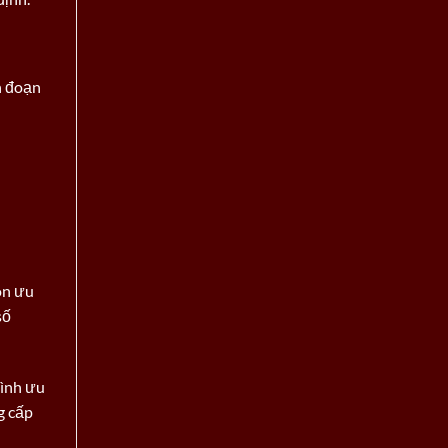
n đoạn
ôn ưu
số
rình ưu
g cấp