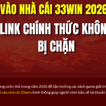
ồng cược thủ trong năm 2026 để tận hưởng các sảnh game giải trí
t
vào nhà cái 33win
chính thống giúp người chơi bảo vệ tài khoản