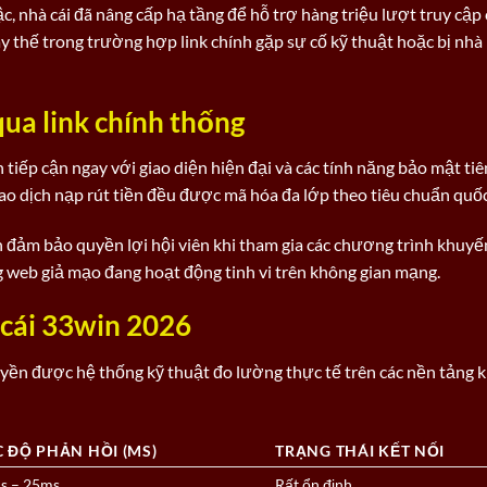
, nhà cái đã nâng cấp hạ tầng để hỗ trợ hàng triệu lượt truy cập
y thế trong trường hợp link chính gặp sự cố kỹ thuật hoặc bị nh
qua link chính thống
 tiếp cận ngay với giao diện hiện đại và các tính năng bảo mật tiê
iao dịch nạp rút tiền đều được mã hóa đa lớp theo tiêu chuẩn quốc
 đảm bảo quyền lợi hội viên khi tham gia các chương trình khuyế
ng web giả mạo đang hoạt động tinh vi trên không gian mạng.
 cái 33win 2026
uyền được hệ thống kỹ thuật đo lường thực tế trên các nền tảng 
 ĐỘ PHẢN HỒI (MS)
TRẠNG THÁI KẾT NỐI
s – 25ms
Rất ổn định