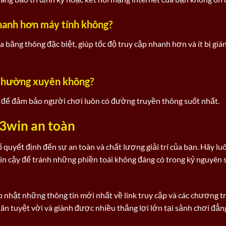
nhanh hơn máy tính không?
băng thông đặc biệt, giúp tốc độ truy cập nhanh hơn và ít bị giá
 thường xuyên không?
y để đảm bảo người chơi luôn có đường truyền thông suốt nhất.
33win an toàn
 quyết định đến sự an toàn và chất lượng giải trí của bạn. Hãy lu
tin cậy để tránh những phiền toái không đáng có trong kỷ nguyên 
 nhật những thông tin mới nhất về link truy cập và các chương t
ãn tuyệt vời và giành được nhiều thắng lợi lớn tại sảnh chơi đẳn