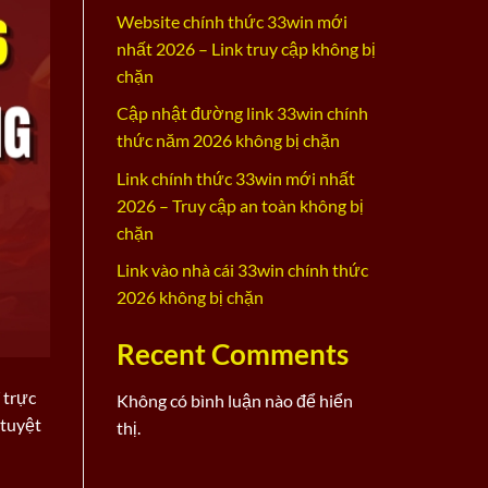
Website chính thức 33win mới
nhất 2026 – Link truy cập không bị
chặn
Cập nhật đường link 33win chính
thức năm 2026 không bị chặn
Link chính thức 33win mới nhất
2026 – Truy cập an toàn không bị
chặn
Link vào nhà cái 33win chính thức
2026 không bị chặn
Recent Comments
 trực
Không có bình luận nào để hiển
 tuyệt
thị.