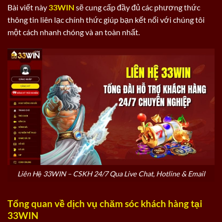
Bài viết này
33WIN
sẽ cung cấp đầy đủ các phương thức
thông tin liên lạc chính thức giúp bạn kết nối với chúng tôi
một cách nhanh chóng và an toàn nhất.
Liên Hệ 33WIN – CSKH 24/7 Qua Live Chat, Hotline & Email
Tổng quan về dịch vụ chăm sóc khách hàng tại
33WIN