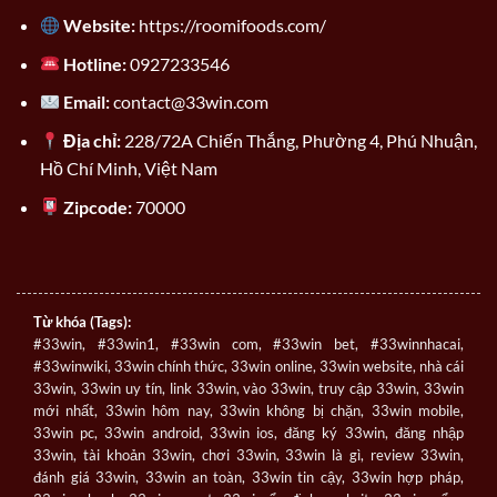
Website:
https://roomifoods.com/
Hotline:
0927233546
Email:
contact@33win.com
Địa chỉ:
228/72A Chiến Thắng, Phường 4, Phú Nhuận,
Hồ Chí Minh, Việt Nam
Zipcode:
70000
Từ khóa (Tags):
#33win, #33win1, #33win com, #33win bet, #33winnhacai,
#33winwiki, 33win chính thức, 33win online, 33win website, nhà cái
33win, 33win uy tín, link 33win, vào 33win, truy cập 33win, 33win
mới nhất, 33win hôm nay, 33win không bị chặn, 33win mobile,
33win pc, 33win android, 33win ios, đăng ký 33win, đăng nhập
33win, tài khoản 33win, chơi 33win, 33win là gì, review 33win,
đánh giá 33win, 33win an toàn, 33win tin cậy, 33win hợp pháp,