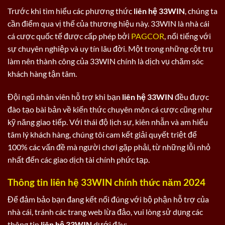
Trước khi tìm hiểu các phương thức
liên hệ 33WIN
, chúng ta
cần điểm qua vị thế của thương hiệu này. 33WIN là nhà cái
cá cược quốc tế được cấp phép bởi
PAGCOR
, nổi tiếng với
sự chuyên nghiệp và uy tín lâu đời. Một trong những cột trụ
làm nên thành công của 33WIN chính là dịch vụ chăm sóc
khách hàng tận tâm.
Đội ngũ nhân viên hỗ trợ khi bạn
liên hệ 33WIN
đều được
đào tạo bài bản về kiến thức chuyên môn cá cược cũng như
kỹ năng giao tiếp. Với thái độ lịch sự, kiên nhẫn và am hiểu
tâm lý khách hàng, chúng tôi cam kết giải quyết triệt để
100% các vấn đề mà người chơi gặp phải, từ những lỗi nhỏ
nhất đến các giao dịch tài chính phức tạp.
Thông tin liên hệ 33WIN chính thức năm 2024
Để đảm bảo bạn đang kết nối đúng với bộ phận hỗ trợ của
nhà cái, tránh các trang web lừa đảo, vui lòng sử dụng các
thông tin
liên hệ 33WIN
dưới đây: