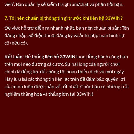
viên”. Ban quản lý sẽ kiểm tra ghi âm/chat và phản hồi bạn.
7. Tôi nên chuẩn bị thông tin gì trước khi liên hệ 33WIN?
Để việc hỗ trợ diễn ra nhanh nhất, bạn nên chuẩn bị sẵn: Tên
đăng nhập, Số điện thoại đăng ký và ảnh chụp màn hình sự
cố (nếu có).
Kết luận:
Hệ thống
liên hệ 33WIN
luôn đồng hành cùng bạn
trên mọi nẻo đường cá cược. Sự hài lòng của người chơi
chính là động lực để chúng tôi hoàn thiện dịch vụ mỗi ngày.
Hãy lưu lại các thông tin liên lạc trên để đảm bảo quyền lợi
của mình luôn được bảo vệ tốt nhất. Chúc bạn có những trải
nghiệm thăng hoa và thắng lớn tại 33WIN!