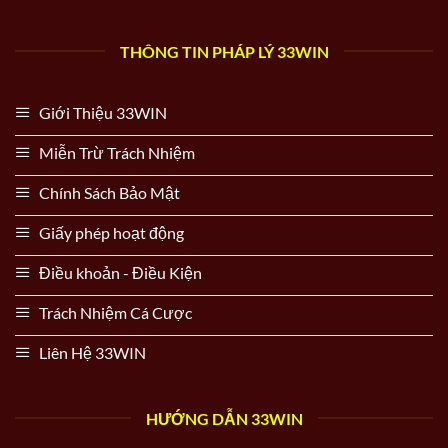
THÔNG TIN PHÁP LÝ 33WIN
Giới Thiệu 33WIN
Miễn Trừ Trách Nhiệm
Chính Sách Bảo Mật
Giấy phép hoạt động
Điều khoản - Điều Kiện
Trách Nhiệm Cá Cược
Liên Hệ 33WIN
HƯỚNG DẪN 33WIN