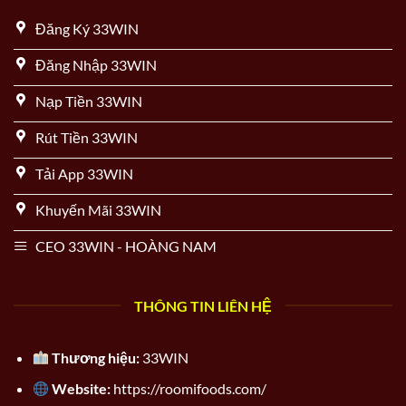
Đăng Ký 33WIN
Đăng Nhập 33WIN
Nạp Tiền 33WIN
Rút Tiền 33WIN
Tải App 33WIN
Khuyến Mãi 33WIN
CEO 33WIN - HOÀNG NAM
THÔNG TIN LIÊN HỆ
Thương hiệu:
33WIN
Website:
https://roomifoods.com/