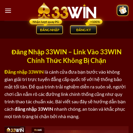
Bỏ
qua
nội
dung
ĐĂNG NHẬP
ĐĂNG KÝ
Đăng Nhập 33WIN – Link Vào 33WIN
Chính Thức Không Bị Chặn
Đăng nhập 33WIN
là cánh cửa đưa bạn bước vào không
gian giải trí trực tuyến đẳng cấp quốc tế với hệ thống bảo
mật tối tân. Để quá trình trải nghiệm diễn ra suôn sẻ, người
chơi cần nắm rõ các đường link chính thống cũng như quy
trình thao tác chuẩn xác. Bài viết sau đây sẽ hướng dẫn bạn
cách
đăng nhập 33WIN
nhanh chóng, an toàn và khắc phục
mọi tình trạng bị chặn bởi nhà mạng.