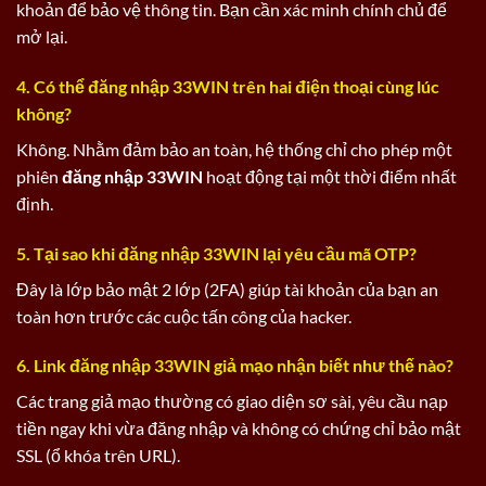
khoản để bảo vệ thông tin. Bạn cần xác minh chính chủ để
mở lại.
4. Có thể đăng nhập 33WIN trên hai điện thoại cùng lúc
không?
Không. Nhằm đảm bảo an toàn, hệ thống chỉ cho phép một
phiên
đăng nhập 33WIN
hoạt động tại một thời điểm nhất
định.
5. Tại sao khi đăng nhập 33WIN lại yêu cầu mã OTP?
Đây là lớp bảo mật 2 lớp (2FA) giúp tài khoản của bạn an
toàn hơn trước các cuộc tấn công của hacker.
6. Link đăng nhập 33WIN giả mạo nhận biết như thế nào?
Các trang giả mạo thường có giao diện sơ sài, yêu cầu nạp
tiền ngay khi vừa đăng nhập và không có chứng chỉ bảo mật
SSL (ổ khóa trên URL).