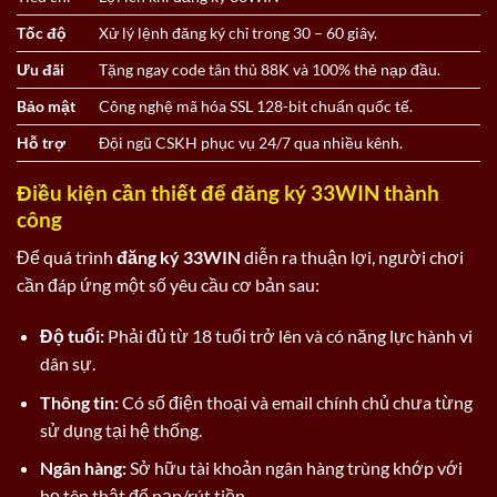
Tốc độ
Xử lý lệnh đăng ký chỉ trong 30 – 60 giây.
Ưu đãi
Tặng ngay code tân thủ 88K và 100% thẻ nạp đầu.
Bảo mật
Công nghệ mã hóa SSL 128-bit chuẩn quốc tế.
Hỗ trợ
Đội ngũ CSKH phục vụ 24/7 qua nhiều kênh.
Điều kiện cần thiết để đăng ký 33WIN thành
công
Để quá trình
đăng ký 33WIN
diễn ra thuận lợi, người chơi
cần đáp ứng một số yêu cầu cơ bản sau:
Độ tuổi:
Phải đủ từ 18 tuổi trở lên và có năng lực hành vi
dân sự.
Thông tin:
Có số điện thoại và email chính chủ chưa từng
sử dụng tại hệ thống.
Ngân hàng:
Sở hữu tài khoản ngân hàng trùng khớp với
họ tên thật để nạp/rút tiền.