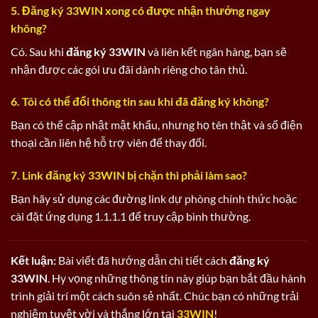
5. Đăng ký 33WIN xong có được nhận thưởng ngay
không?
Có. Sau khi
đăng ký 33WIN
và liên kết ngân hàng, bạn sẽ
nhận được các gói ưu đãi dành riêng cho tân thủ.
6. Tôi có thể đổi thông tin sau khi đã đăng ký không?
Bạn có thể cập nhật mật khẩu, nhưng họ tên thật và số điện
thoại cần liên hệ hỗ trợ viên để thay đổi.
7. Link đăng ký 33WIN bị chặn thì phải làm sao?
Bạn hãy sử dụng các đường link dự phòng chính thức hoặc
cài đặt ứng dụng 1.1.1.1 để truy cập bình thường.
Kết luận:
Bài viết đã hướng dẫn chi tiết cách
đăng ký
33WIN
. Hy vọng những thông tin này giúp bạn bắt đầu hành
trình giải trí một cách suôn sẻ nhất. Chúc bạn có những trải
nghiệm tuyệt vời và thắng lớn tại
33WIN
!