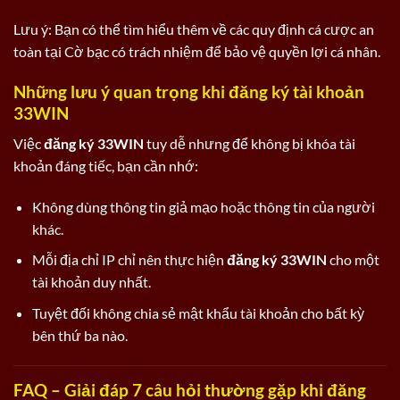
Lưu ý: Bạn có thể tìm hiểu thêm về các quy định cá cược an
toàn tại Cờ bạc có trách nhiệm để bảo vệ quyền lợi cá nhân.
Những lưu ý quan trọng khi đăng ký tài khoản
33WIN
Việc
đăng ký 33WIN
tuy dễ nhưng để không bị khóa tài
khoản đáng tiếc, bạn cần nhớ:
Không dùng thông tin giả mạo hoặc thông tin của người
khác.
Mỗi địa chỉ IP chỉ nên thực hiện
đăng ký 33WIN
cho một
tài khoản duy nhất.
Tuyệt đối không chia sẻ mật khẩu tài khoản cho bất kỳ
bên thứ ba nào.
FAQ – Giải đáp 7 câu hỏi thường gặp khi đăng