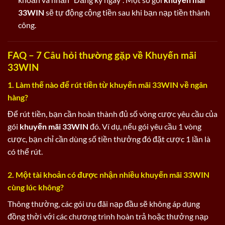
33WIN
sẽ tự động cộng tiền sau khi bạn nạp tiền thành
công.
FAQ – 7 Câu hỏi thường gặp về Khuyến mãi
33WIN
1. Làm thế nào để rút tiền từ khuyến mãi 33WIN về ngân
hàng?
Để rút tiền, bạn cần hoàn thành đủ số vòng cược yêu cầu của
gói
khuyến mãi 33WIN
đó. Ví dụ, nếu gói yêu cầu 1 vòng
cược, bạn chỉ cần dùng số tiền thưởng đó đặt cược 1 lần là
có thể rút.
2. Một tài khoản có được nhận nhiều khuyến mãi 33WIN
cùng lúc không?
Thông thường, các gói ưu đãi nạp đầu sẽ không áp dụng
đồng thời với các chương trình hoàn trả hoặc thưởng nạp