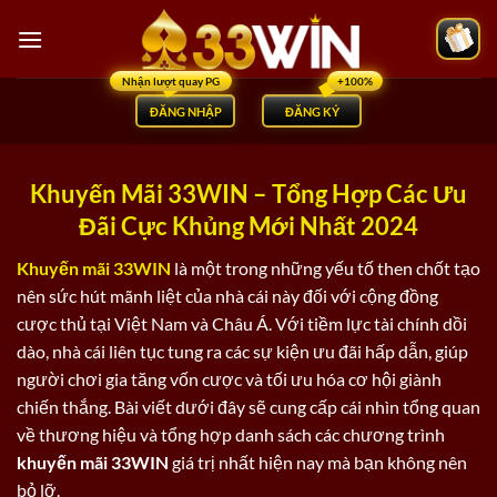
Bỏ
qua
nội
dung
ĐĂNG NHẬP
ĐĂNG KÝ
Khuyến Mãi 33WIN – Tổng Hợp Các Ưu
Đãi Cực Khủng Mới Nhất 2024
Khuyến mãi 33WIN
là một trong những yếu tố then chốt tạo
nên sức hút mãnh liệt của nhà cái này đối với cộng đồng
cược thủ tại Việt Nam và Châu Á. Với tiềm lực tài chính dồi
dào, nhà cái liên tục tung ra các sự kiện ưu đãi hấp dẫn, giúp
người chơi gia tăng vốn cược và tối ưu hóa cơ hội giành
chiến thắng. Bài viết dưới đây sẽ cung cấp cái nhìn tổng quan
về thương hiệu và tổng hợp danh sách các chương trình
khuyến mãi 33WIN
giá trị nhất hiện nay mà bạn không nên
bỏ lỡ.