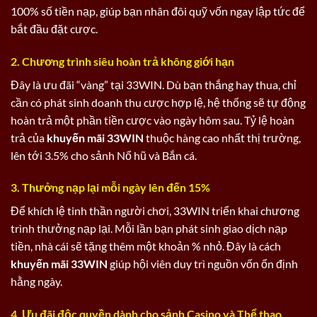
100% số tiền nạp, giúp bạn nhân đôi quỹ vốn ngay lập tức để
bắt đầu đặt cược.
2. Chương trình siêu hoàn trả không giới hạn
Đây là ưu đãi “vàng” tại 33WIN. Dù bạn thắng hay thua, chỉ
cần có phát sinh doanh thu cược hợp lệ, hệ thống sẽ tự động
hoàn trả một phần tiền cược vào ngày hôm sau. Tỷ lệ hoàn
trả của
khuyến mãi 33WIN
thuộc hàng cao nhất thị trường,
lên tới 3.5% cho sảnh Nổ hũ và Bắn cá.
3. Thưởng nạp lại mỗi ngày lên đến 15%
Để khích lệ tinh thần người chơi, 33WIN triển khai chương
trình thưởng nạp lại. Mỗi lần bạn phát sinh giao dịch nạp
tiền, nhà cái sẽ tặng thêm một khoản % nhỏ. Đây là cách
khuyến mãi 33WIN
giúp hội viên duy trì nguồn vốn ổn định
hằng ngày.
4. Ưu đãi độc quyền dành cho sảnh Casino và Thể thao