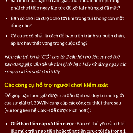
Sau khi thua, bạn có cảm giác thôi thúc mãnh liệt rằng
phải chơi tiếp ngay lập tức để gỡ lại những gì đã mất?
Bạn có chơi cá cược cho tới khi trong túi không còn một
đồng nào?
Cá cược có phải là cách để bạn trốn tránh sự buồn chán,
áp lực hay thất vọng trong cuộc sống?
Nếu câu trả lời là “CÓ” cho từ 2 câu hỏi trở lên, rất có thể
bạn đang gặp vấn đề về tâm lý cờ bạc. Hãy sử dụng ngay các
công cụ kiểm soát dưới đây.
Các công cụ hỗ trợ người chơi kiểm soát
Để giúp bạn luôn giữ được cái đầu lạnh và duy trì ranh giới
của sự giải trí, 33WIN cung cấp các công cụ thiết thực sau
(vui lòng liên hệ CSKH để được kích hoạt):
Giới hạn tiền nạp và tiền cược:
Bạn có thể yêu cầu thiết
lập mức trần nạp tiền hoặc tổng tiền cược tối đa trong 1