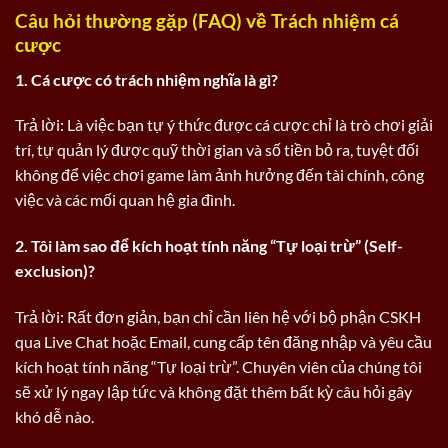
Câu hỏi thường gặp (FAQ) về Trách nhiệm cá
cược
1. Cá cược có trách nhiệm nghĩa là gì?
Trả lời: Là việc bạn tự ý thức được cá cược chỉ là trò chơi giải
trí, tự quản lý được quỹ thời gian và số tiền bỏ ra, tuyệt đối
không để việc chơi game làm ảnh hưởng đến tài chính, công
việc và các mối quan hệ gia đình.
2. Tôi làm sao để kích hoạt tính năng “Tự loại trừ” (Self-
exclusion)?
Trả lời: Rất đơn giản, bạn chỉ cần liên hệ với bộ phận CSKH
qua Live Chat hoặc Email, cung cấp tên đăng nhập và yêu cầu
kích hoạt tính năng “Tự loại trừ”. Chuyên viên của chúng tôi
sẽ xử lý ngay lập tức và không đặt thêm bất kỳ câu hỏi gây
khó dễ nào.