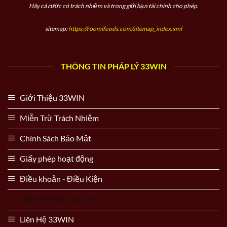
Hãy cá cược có trách nhiệm và trong giới hạn tài chính cho phép.
sitemap:
https://roomifoods.com/sitemap_index.xml
THÔNG TIN PHÁP LÝ 33WIN
Giới Thiệu 33WIN
Miễn Trừ Trách Nhiệm
Chính Sách Bảo Mật
Giấy phép hoạt động
Điều khoản - Điều Kiện
Trách Nhiệm Cá Cược
Liên Hệ 33WIN