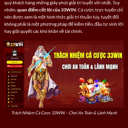
quý khách hàng những giây phút giải trí tuyệt vời nhất. Tuy
nhiên,
quan điểm cốt lõi của 33WIN:
Cá cược trực tuyến chỉ
nên được xem là một hình thức giải trí thuần túy, tuyệt đối
không phải là một phương pháp để kiếm tiền, đầu tư sinh lời
hay giải quyết các khó khăn về tài chính.
Trách Nhiệm Cá Cược 33WIN – Chơi An Toàn & Lành Mạnh