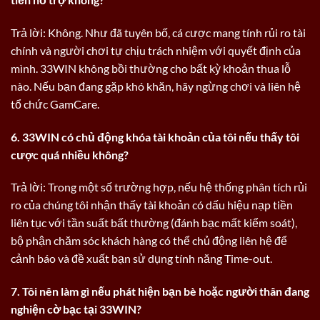
Trả lời: Không. Như đã tuyên bố, cá cược mang tính rủi ro tài
chính và người chơi tự chịu trách nhiệm với quyết định của
mình. 33WIN không bồi thường cho bất kỳ khoản thua lỗ
nào. Nếu bạn đang gặp khó khăn, hãy ngừng chơi và liên hệ
tổ chức GamCare.
6. 33WIN có chủ động khóa tài khoản của tôi nếu thấy tôi
cược quá nhiều không?
Trả lời: Trong một số trường hợp, nếu hệ thống phân tích rủi
ro của chúng tôi nhận thấy tài khoản có dấu hiệu nạp tiền
liên tục với tần suất bất thường (đánh bạc mất kiểm soát),
bộ phận chăm sóc khách hàng có thể chủ động liên hệ để
cảnh báo và đề xuất bạn sử dụng tính năng Time-out.
7. Tôi nên làm gì nếu phát hiện bạn bè hoặc người thân đang
nghiện cờ bạc tại 33WIN?