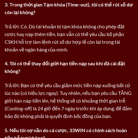
3. Trong thời gian Tạm khóa (Time-out), tôi có thể rút số dư
còn lại không?
Trả lời: Có. Dù tài khoản bị tạm khóa không cho phép đặt
cược hay nạp thêm tiền, bạn vẫn có thể yêu cầu bộ phận
CSKH hỗ trợ làm lệnh rút số dư hợp lệ còn lại trong tài
khoản về ngân hàng của mình.
4. Tôi có thể thay đổi giới hạn tiền nạp sau khi đã cài đặt
không?
Trả lời: Bạn có thể yêu cầu giảm mức tiền nạp xuống bất cứ
lúc nào (có hiệu lực ngay). Tuy nhiên, nếu bạn yêu cầu TĂNG
giới hạn nạp tiền lên, hệ thống sẽ có khoảng thời gian trễ
(Cooling-off) là 24 giờ đến 7 ngày trước khi áp dụng, để đảm
bảo đó không phải là quyết định bốc đồng của bạn.
5. Nếu tôi nợ nần do cá cược, 33WIN có chính sách hoàn
tiền hỗ trợ không?