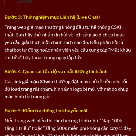
33win
.
Bước 3: Thử nghiệm mục Liên hệ (Live Chat)
Trang web giả mạo thường không đầu tư hệ thống CSKH
thật. Bạn hãy thử nhắn tin hỏi về lịch sử giao dịch cũ hoặc
yêu cầu giải thích một chính sách nào đó. Nếu phản hồi là
chatbot tự động hoặc nhân viên yêu cầu cung cấp “Mật khẩu
rút tiền”, hãy thoát trang ngay lập tức.
Bước 4: Quan sát tốc độ và chất lượng hình ảnh
Các
link giả mạo 33win
thường đặt máy chủ rẻ tiền nên tốc
độ load trang rất chậm, hình ảnh logo bị mờ, vỡ nét do chụp
màn hình từ trang gốc.
Bước 5: Kiểm tra thông tin khuyến mãi
Nếu trang web hiển thị các chương trình như “Nạp 100k
tặng 1 triệu” hoặc “Tặng 500k miễn phí không cần cược”, đây
chắc chắn là cái bẫy. 33win thật luôn có các khuyến mãi hợp