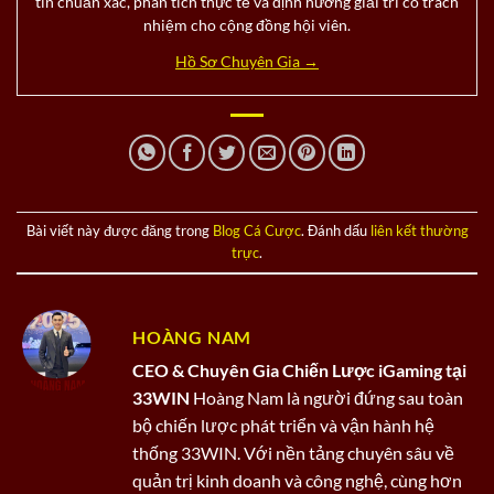
tin chuẩn xác, phân tích thực tế và định hướng giải trí có trách
nhiệm cho cộng đồng hội viên.
Hồ Sơ Chuyên Gia →
Bài viết này được đăng trong
Blog Cá Cược
. Đánh dấu
liên kết thường
trực
.
HOÀNG NAM
CEO & Chuyên Gia Chiến Lược iGaming tại
33WIN
Hoàng Nam là người đứng sau toàn
bộ chiến lược phát triển và vận hành hệ
thống 33WIN. Với nền tảng chuyên sâu về
quản trị kinh doanh và công nghệ, cùng hơn