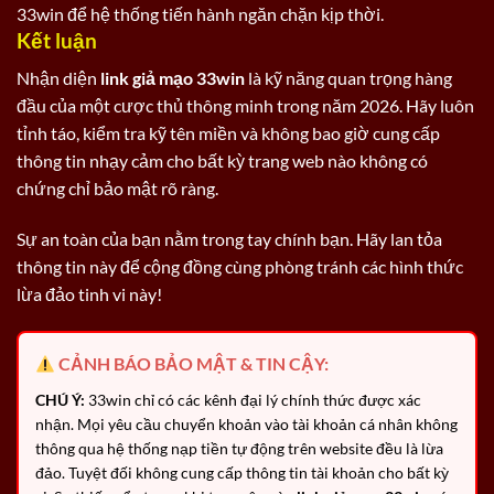
33win để hệ thống tiến hành ngăn chặn kịp thời.
Kết luận
Nhận diện
link giả mạo 33win
là kỹ năng quan trọng hàng
đầu của một cược thủ thông minh trong năm 2026. Hãy luôn
tỉnh táo, kiểm tra kỹ tên miền và không bao giờ cung cấp
thông tin nhạy cảm cho bất kỳ trang web nào không có
chứng chỉ bảo mật rõ ràng.
Sự an toàn của bạn nằm trong tay chính bạn. Hãy lan tỏa
thông tin này để cộng đồng cùng phòng tránh các hình thức
lừa đảo tinh vi này!
CẢNH BÁO BẢO MẬT & TIN CẬY:
CHÚ Ý:
33win chỉ có các kênh đại lý chính thức được xác
nhận. Mọi yêu cầu chuyển khoản vào tài khoản cá nhân không
thông qua hệ thống nạp tiền tự động trên website đều là lừa
đảo. Tuyệt đối không cung cấp thông tin tài khoản cho bất kỳ