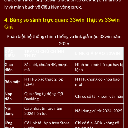
lý và minh bạch về điều kiện vòng cược.
4. Bảng so sánh trực quan: 33win Thật vs 33win
Giả
Phân biệt hệ thống chính thống và link giả mạo 33win năm
2026
ĐẶC
TRANG CHỦ CHÍNH
LINK GIẢ MẠO 33WIN
ĐIỂM
THỨC
Giao
Sắc nét, chuẩn 4K, mượt
Hình ảnh mờ, bố cục hay bị
diện
mà
lệch
HTTPS, xác thực 2 lớp
HTTP, không có khóa bảo
Bảo mật
(2FA)
mật
Nạp
Qua cổng tự động, QR
Chỉ có số tài khoản cá nhân
tiền
Banking
Nội
Cập nhật tin tức năm
Nội dung cũ từ 2024, 2025
dung
2026 liên tục
Ứng
Có link tải App trên Store
Chỉ có file .APK không rõ
dụng
uy tín
nguồn gốc