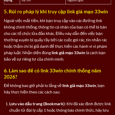
5. Rủi ro pháp lý khi truy cập link giả mạo 33win
Ngoài việc mất tiền, khi bạn truy cập vào các đường link
không chính thống, thông tin cá nhân của bạn có thể bị bán
cho các tổ chức lừa đảo khác. Điều này dẫn đến việc bạn
thường xuyên bị quấy rầy bởi các cuộc gọi rác, tin nhắn rác
hoặc thậm chí bị giả danh để thực hiện các hành vi vi phạm
pháp luật. Nhận diện đúng
link giả mạo 33win
là cách bạn
bảo vệ sự riêng tư của chính mình.
6. Làm sao để có link 33win chính thống năm
2026?
Để không bao giờ phải lo lắng về
link giả mạo 33win
, bạn
hãy thực hiện theo các cách sau:
Lưu vào dấu trang (Bookmark):
Khi đã xác định được link
chuẩn từ đại lý cấp 1 hoặc thông báo chính thức, hãy lưu