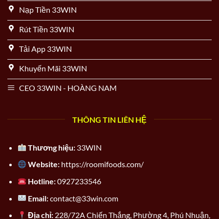
Nạp Tiền 33WIN
Rút Tiền 33WIN
Tải App 33WIN
Khuyến Mãi 33WIN
CEO 33WIN - HOÀNG NAM
THÔNG TIN LIÊN HỆ
Thương hiệu:
33WIN
Website:
https://roomifoods.com/
Hotline:
0927233546
Email:
contact@33win.com
Địa chỉ:
228/72A Chiến Thắng, Phường 4, Phú Nhuận,