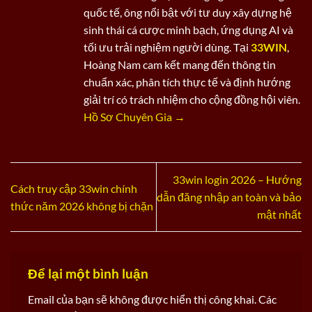
quốc tế, ông nổi bật với tư duy xây dựng hệ
sinh thái cá cược minh bạch, ứng dụng AI và
tối ưu trải nghiệm người dùng. Tại
33WIN
,
Hoàng Nam cam kết mang đến thông tin
chuẩn xác, phân tích thực tế và định hướng
giải trí có trách nhiệm cho cộng đồng hội viên.
Hồ Sơ Chuyên Gia →
33win login 2026 – Hướng
Cách truy cập 33win chính
dẫn đăng nhập an toàn và bảo
thức năm 2026 không bị chặn
mật nhất
Để lại một bình luận
Email của bạn sẽ không được hiển thị công khai.
Các