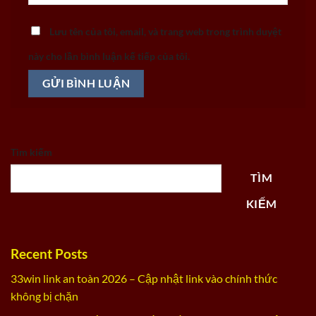
Lưu tên của tôi, email, và trang web trong trình duyệt
này cho lần bình luận kế tiếp của tôi.
Tìm kiếm
TÌM
KIẾM
Recent Posts
33win link an toàn 2026 – Cập nhật link vào chính thức
không bị chặn