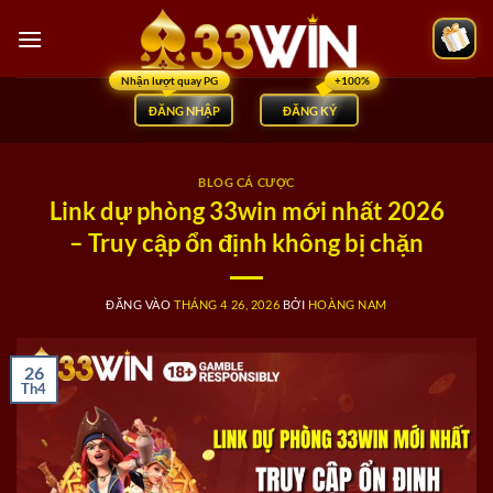
Bỏ
qua
nội
dung
ĐĂNG NHẬP
ĐĂNG KÝ
BLOG CÁ CƯỢC
Link dự phòng 33win mới nhất 2026
– Truy cập ổn định không bị chặn
ĐĂNG VÀO
THÁNG 4 26, 2026
BỞI
HOÀNG NAM
26
Th4