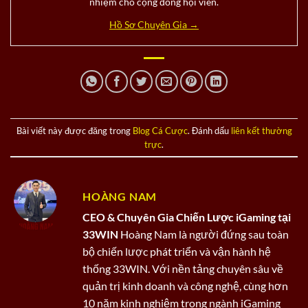
nhiệm cho cộng đồng hội viên.
Hồ Sơ Chuyên Gia →
Bài viết này được đăng trong
Blog Cá Cược
. Đánh dấu
liên kết thường
trực
.
HOÀNG NAM
CEO & Chuyên Gia Chiến Lược iGaming tại
33WIN
Hoàng Nam là người đứng sau toàn
bộ chiến lược phát triển và vận hành hệ
thống 33WIN. Với nền tảng chuyên sâu về
quản trị kinh doanh và công nghệ, cùng hơn
10 năm kinh nghiệm trong ngành iGaming